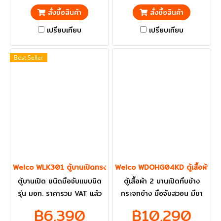
3 สำหรับรับพัสดุ สามารถ
สั่งซื้อสินค้า
สั่งซื้อสินค้า
หยอดจากด้านบน และรับของ
เปรียบเทียบ
จากช่องข้างล่าง ราคารวม VAT
เปรียบเทียบ
แล้ว กทม. และ ปริมณฑลส่งฟรี
Best Seller
Welco WLK301 ตู้บานเปิดทรงสูง ชนิดมือจับแบบบิด
Welco WDOHG04KD ตู้เสื้อผ้า 2 บ
ตู้บานเปิด ชนิดมือจับแบบบิด
ตู้เสื้อผ้า 2 บานเปิดทึบข้าง
รุ่น มอก. ราคารวม VAT แล้ว
กระจกข้าง มือจับสวอน มีขา
กทม. และ ปริมณฑลส่งฟรี
รอง มีราวแขวนผ้าและแผ่นชั้น
฿6,390
฿10,290
ราคารวม VAT แล้ว กทม. และ