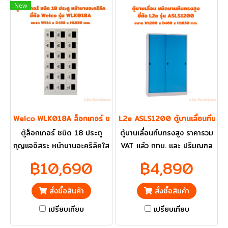
New
Welco WLK018A ล็อกเกอร์ ชนิด 18 ประตู หน้าบานอะคริลิค
L2e ASLS1200 ตู้บานเลื่อนทึบทรง
ตู้ล็อกเกอร์ ชนิด 18 ประตู
ตู้บานเลื่อนทึบทรงสูง ราคารวม
กุญแจอิสระ หน้าบานอะคริลิคใส
VAT แล้ว กทม. และ ปริมณฑล
สามารถมอเห็นภายในได้ ราคา
ส่งฟรี
฿10,690
฿4,890
รวม VAT แล้ว กทม. และ
ปริมณฑลส่งฟรี
สั่งซื้อสินค้า
สั่งซื้อสินค้า
เปรียบเทียบ
เปรียบเทียบ