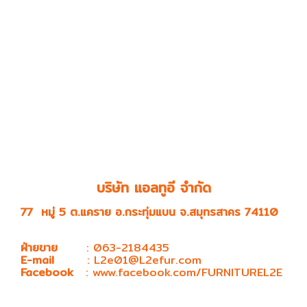
เราเป็นผู้ผลิตและตัวแทน
จำหน่ายสินค้าเฟอร์นิเจอร์ทันสมัย
และ
มีคุณภาพ
ด้วยความชำนาญ และความเชี่ยวชาญ จึง
สามารถ ตอบโจทย์ให้กับลูกค้าได้ อาทิ เช่น
ตู้นิรภัยกัน
ไฟ
ชั้นเก็บเอกสาร โต๊ะสำนักงาน ขายโต๊ะคอม โต้ะทำงาน
โต๊ะ เก้าอี้ สำนักงาน furniture สำนักงาน เฟอร์นิเจอร์
ออฟฟิศ เก้าอี้ออฟฟิศ ตู้เก็บเอกสารเหล็ก โต๊ะทำงานไม้
เรียบหรู
สร้างความสุขให้กับทุกรูปแบบธุรกิจ โทนสีลงตัว
ทุกความต้องการ
ออฟฟิศและ
รูปแบบการใช้งานที่แตก
ต่าง
ให้เราดูแล
บริษัท แอลทูอี จำกัด
77 หมู่ 5 ต.แคราย อ.กระทุ่มแบน จ.สมุทรสาคร 74110
ฝ่ายขาย
: 063-2184435
E-mail
:
L2e01@L2efur.com
Facebook
:
www.facebook.com/FURNITUREL2E