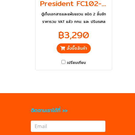
President FC102-M/L ตู้เก็บเอกสารและแฟ้มแขวนชนิด 2 ลิ้นชัก
ตู้เก็บเอกสารและแฟ้มแขวน ชนิด 2 ลิ้นชัก
ราคารวม VAT แล้ว กทม. และ ปริมณฑล
ส่งฟรี
฿3,290
สั่งซื้อสินค้า
เปรียบเทียบ
ติดตามเราได้ที่ >>