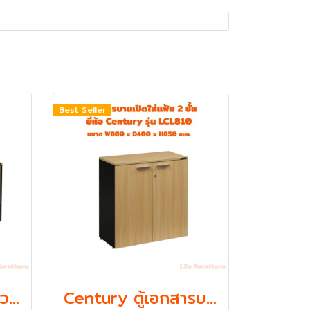
Best Seller
Century โต๊ะคอมพิวเตอร์ 2 ลิ้นชัก พร้อมถาดคีย์บอร์ด รุ่น LC1202
Century ตู้เอกสารบานเปิดใส่แฟ้ม ตั้ง 2 ชั้น รุ่น LCL810 ความหนา Top 19 mm.