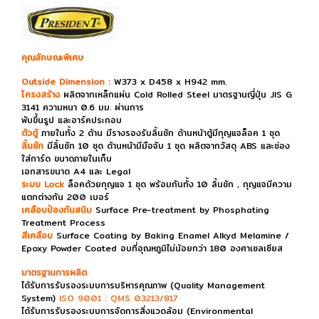
คุณลักษณะพิเศษ
Outside Dimension :
W373 x D458 x H942 mm.
โครงสร้าง
ผลิตจากเหล็กแผ่น Cold Rolled Steel มาตรฐานญี่ปุ่น JIS G
3141 ความหนา 0.6 มม. ผ่านการ
พับขึ้นรูป และอาร์คประกอบ
ตัวตู้
ภายในทั้ง 2 ด้าน มีรางรองรับลิ้นชัก ด้านหน้าตู้มีกุญแจล็อค 1 ชุด
ลิ้นชัก
มีลิ้นชัก 10 ชุด ด้านหน้ามีมือจับ 1 ชุด ผลิตจากวัสดุ ABS และช่อง
ใส่การ์ด ขนาดภายในเก็บ
เอกสารขนาด A4 และ Legal
ระบบ Lock
ล็อคด้วยกุญแจ 1 ชุด พร้อมกันทั้ง 10 ลิ้นชัก , กุญแจมีความ
แตกต่างกัน 200 เบอร์
เคลือบป้องกันสนิม
Surface Pre-treatment by Phosphating
Treatment Process
สีเคลือบ
Surface Coating by Baking Enamel Alkyd Melamine /
Epoxy Powder Coated อบที่อุณหภูมิไม่น้อยกว่า 180 องศาเซลเซียส
มาตรฐานการผลิต
ได้รับการรับรองระบบการบริหารคุณภาพ (Quality Management
System)
ISO 9001 : QMS 03213/817
ได้รับการรับรองระบบการจัดการสิ่งแวดล้อม (Environmental