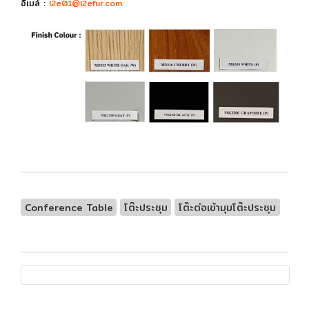
อีเมล์ :
l2e01@l2efur.com
Conference Table
โต๊ะประชุม
โต๊ะต่อเข้ามุมโต๊ะประชุม