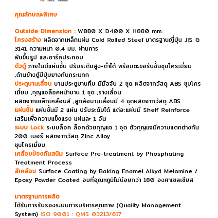
คุณลักษณะพิเศษ
Outside Dimension :
W880 X D400 X H880 mm.
โครงสร้าง
ผลิตจากเหล็กแผ่น Cold Rolled Steel มาตรฐานญี่ปุ่น JIS G
3141 ความหนา 0.4 มม. ผ่านการ
พับขึ้นรูป และอาร์คประกอบ
ตัวตู้
ภายในมีแผ่นชั้น ปรับระดับสูง-ต่ำได้ พร้อมตะขอรับชั้นชุบโครเมี่ยม
,ด้านข้างตู้มีปุ่มยางกันกระแทก
ประตูบานเลื่อน
บานประตูบานทึบ มีมือจับ 2 ชุด ผลิตจากวัสดุ ABS ชุบโคร
เมี่ยม ,กุญแจล็อคหน้าบาน 1 ชุด ,รางเลื่อน
ผลิตจากเหล็กเคลือบสี ,ลูกล้อบานเลื่อนมี 4 ชุดผลิตจากวัสดุ ABS
แผ่นชั้น
แผ่นชั้นมี 2 แผ่น ปรับระดับได้ แต่ละแผ่นมี Shelf Reinforce
เสริมเพื่อความแข็งแรง แผ่นละ 1 อัน
ระบบ Lock
ระบบล็อค ล็อคด้วยกุญแจ 1 จุด ตัวกุญแจมีความแตกต่างกัน
200 เบอร์ ผลิตจากวัสดุ Zinc Alloy
ชุบโครเมี่ยม
เคลือบป้องกันสนิม
Surface Pre-treatment by Phosphating
Treatment Process
สีเคลือบ
Surface Coating by Baking Enamel Alkyd Melamine /
Epoxy Powder Coated อบที่อุณหภูมิไม่น้อยกว่า 180 องศาเซลเซียส
มาตรฐานการผลิต
ได้รับการรับรองระบบการบริหารคุณภาพ (Quality Management
System)
ISO 9001 : QMS 03213/817