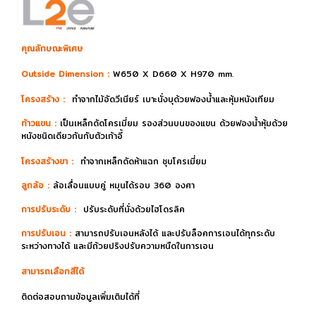
คุณลักษณะพิเศษ
Outside Dimension :
W650 X D660 X H970 mm.
โครงสร้าง :
ทำจากไม้อัดวีเนียร์ เบาะนั่งบุด้วยฟองน้ำและหุ้มหนังเทียม
ท้าวแขน :
เป็นเหล็กดัดโครเมี่ยม รองส่วนบนของแขน ด้วยฟองน้ำหุ้มด้วย
หนังชนิดเดียวกันกับตัวเก้าอี้
โครงสร้างขา :
ทำจากเหล็กดัดห้าแฉก ชุบโครเมี่ยม
ลูกล้อ :
ล้อเลื่อนแบบคู่ หมุนได้รอบ 360 องศา
การปรับระดับ :
ปรับระดับที่นั่งด้วยไฮโดรลิค
การปรับเอน :
สามารถปรับเอนหลังได้ และปรับล็อคการเอนได้ทุกระดับ
ระหว่างทางได้ และมีถ้วยปริงปรับความหนืดในการเอน
สามารถเลือกสีได้
ติดต่อสอบถามข้อมูลเพิ่มเติมได้ที่