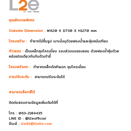
คุณลักษณะพิเศษ
Outside Dimension :
W620 X D730 X H1270 mm.
โครงสร้าง :
ทำจากไม้ขึ้นรูป เบาะนั่งบุด้วยฟองน้ำและหุ้มหนังเทียม
ท้าวแขน :
เป็นเหล็กชุบโครเมี่ยม รองส่วนบนของแขน ด้วยฟองน้ำหุ้มด้วย
หนังชนิดเดียวกันกับตัวเก้าอี้
โครงสร้างขา :
ทำจากเหล็กดัดห้าแฉก ชุบโครเมี่ยม
การปรับระดับ :
สามารถปรับระดับได้
สามารถเลือกสีได้
ติดต่อสอบถามข้อมูลเพิ่มเติมได้ที่
โทร : 063-2184435
LINE ID : @l2eofficial
อีเมล์ :
l2e01@l2efur.com