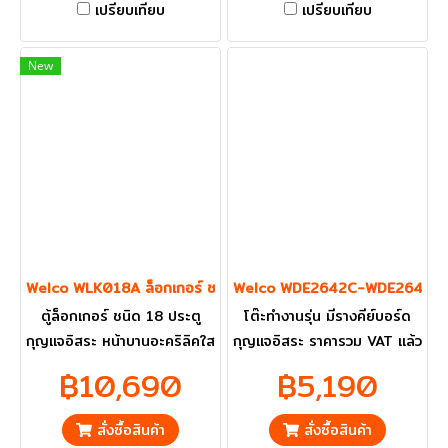
เปรียบเทียบ
เปรียบเทียบ
New
Welco WLK018A ล็อกเกอร์ ชนิด 18 ประตู หน้าบานอะคริลิค
Welco WDE2642C-WDE2648C โต๊ะท
ตู้ล็อกเกอร์ ชนิด 18 ประตู
โต๊ะทำงานรุ่น มีรางคีย์บอร์ด
กุญแจอิสระ หน้าบานอะคริลิคใส
กุญแจอิสระ ราคารวม VAT แล้ว
สามารถมอเห็นภายในได้ ราคา
กทม. และ ปริมณฑลส่งฟรี
฿10,690
฿5,190
รวม VAT แล้ว กทม. และ
ปริมณฑลส่งฟรี
สั่งซื้อสินค้า
สั่งซื้อสินค้า