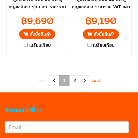
กุญแจอิสระ รุ่น มอก. ราคารวม
กุญแจอิสระ ราคารวม VAT แล้ว
VAT แล้ว กทม. และ ปริมณฑล
กทม. และ ปริมณฑลส่งฟรี
฿9,690
฿9,190
ส่งฟรี
สั่งซื้อสินค้า
สั่งซื้อสินค้า
เปรียบเทียบ
เปรียบเทียบ
First
1
2
Last
ติดตามเราได้ที่ >>