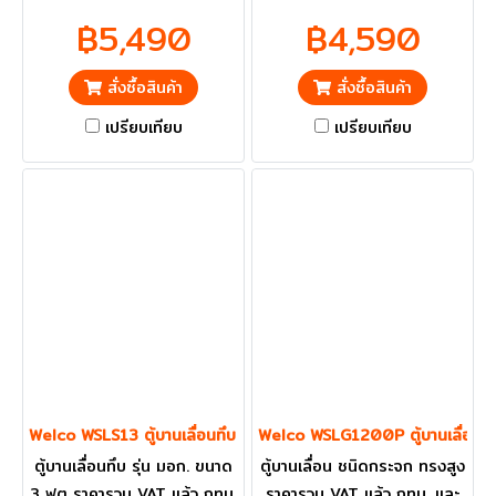
และ ปริมณฑลส่งฟรี
และ ปริมณฑลส่งฟรี
฿5,490
฿4,590
สั่งซื้อสินค้า
สั่งซื้อสินค้า
เปรียบเทียบ
เปรียบเทียบ
Welco WSLS13 ตู้บานเลื่อนทึบ ขนาด 3 ฟุต
Welco WSLG1200P ตู้บานเลื่อน ช
ตู้บานเลื่อนทึบ รุ่น มอก. ขนาด
ตู้บานเลื่อน ชนิดกระจก ทรงสูง
3 ฟุต ราคารวม VAT แล้ว กทม.
ราคารวม VAT แล้ว กทม. และ