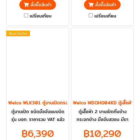
สั่งซื้อสินค้า
สั่งซื้อสินค้า
เปรียบเทียบ
เปรียบเทียบ
Best Seller
Welco WLK301 ตู้บานเปิดทรงสูง ชนิดมือจับแบบบิด
Welco WDOHG04KD ตู้เสื้อผ้า 2 บ
ตู้บานเปิด ชนิดมือจับแบบบิด
ตู้เสื้อผ้า 2 บานเปิดทึบข้าง
รุ่น มอก. ราคารวม VAT แล้ว
กระจกข้าง มือจับสวอน มีขา
กทม. และ ปริมณฑลส่งฟรี
รอง มีราวแขวนผ้าและแผ่นชั้น
฿6,390
฿10,290
ราคารวม VAT แล้ว กทม. และ