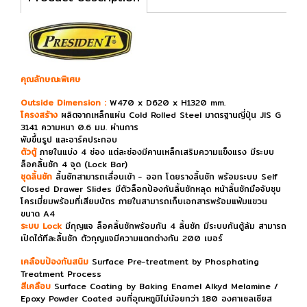
คุณลักษณะพิเศษ
Outside Dimension :
W470 x D620 x H1320 mm.
โครงสร้าง
ผลิตจากเหล็กแผ่น Cold Rolled Steel มาตรฐานญี่ปุ่น JIS G
3141 ความหนา 0.6 มม. ผ่านการ
พับขึ้นรูป และอาร์คประกอบ
ตัวตู้
ภายในแบ่ง 4 ช่อง แต่ละช่องมีคานเหล็กเสริมความแข็งแรง มีระบบ
ล็อคลิ้นชัก 4 จุด (Lock Bar)
ชุดลิ้นชัก
ลิ้นชักสามารถเลื่อนเข้า - ออก โดยรางลิ้นชัก พร้อมระบบ Self
Closed Drawer Slides มีตัวล็อกป้องกันลิ้นชักหลุด หน้าลิ้นชักมือจับชุบ
โครเมี่ยมพร้อมที่เสียบบัตร ภายในสามารถเก็บเอกสารพร้อมแฟ้มแขวน
ขนาด A4
ระบบ Lock
มีกุญแจ ล็อคลิ้นชักพร้อมกัน 4 ลิ้นชัก มีระบบกันตู้ล้ม สามารถ
เปิดได้
ทีละลิ้นชัก ตัวกุญแจมีความแตกต่างกัน 200 เบอร์
เคลือบป้องกันสนิม
Surface Pre-treatment by Phosphating
Treatment Process
สีเคลือบ
Surface Coating by Baking Enamel Alkyd Melamine /
Epoxy Powder Coated อบที่อุณหภูมิไม่น้อยกว่า 180 องศาเซลเซียส