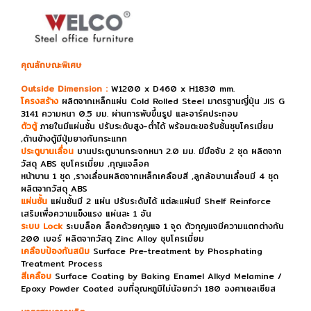
คุณลักษณะพิเศษ
Outside Dimension :
W1200 x D460 x H1830 mm.
โครงสร้าง
ผลิตจากเหล็กแผ่น Cold Rolled Steel มาตรฐานญี่ปุ่น JIS G
3141 ความหนา 0.5 มม. ผ่านการพับขึ้นรูป และอาร์คประกอบ
ตัวตู้
ภายในมีแผ่นชั้น ปรับระดับสูง-ต่ำได้ พร้อมตะขอรับชั้นชุบโครเมี่ยม
,ด้านข้างตู้มีปุ่มยางกันกระแทก
ประตูบานเลื่อน
บานประตูบานกระจกหนา 2.0 มม. มีมือจับ 2 ชุด ผลิตจาก
วัสดุ ABS ชุบโครเมี่ยม ,กุญแจล็อค
หน้าบาน 1 ชุด ,รางเลื่อนผลิตจากเหล็กเคลือบสี ,ลูกล้อบานเลื่อนมี 4 ชุด
ผลิตจากวัสดุ ABS
แผ่นชั้น
แผ่นชั้นมี 2 แผ่น ปรับระดับได้ แต่ละแผ่นมี Shelf Reinforce
เสริมเพื่อความแข็งแรง แผ่นละ 1 อัน
ระบบ Lock
ระบบล็อค ล็อคด้วยกุญแจ 1 จุด ตัวกุญแจมีความแตกต่างกัน
200 เบอร์ ผลิตจากวัสดุ Zinc Alloy ชุบโครเมี่ยม
เคลือบป้องกันสนิม
Surface Pre-treatment by Phosphating
Treatment Process
สีเคลือบ
Surface Coating by Baking Enamel Alkyd Melamine /
Epoxy Powder Coated อบที่อุณหภูมิไม่น้อยกว่า 180 องศาเซลเซียส