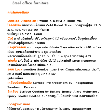
คุณลักษณะพิเศษ
Outside Dimension :
W880 X D400 X H880 mm.
โครงสร้าง
ผลิตจากเหล็กแผ่น Cold Rolled Steel มาตรฐานญี่ปุ่น JIS G
3141 ความหนา 0.5 มม. ผ่านการ
พับขึ้นรูป และอาร์คประกอบ
ตัวตู้
ภายในมีแผ่นชั้น ปรับระดับสูง-ต่ำได้ พร้อมตะขอรับชั้นชุบโครเมี่ยม
,ด้านข้างตู้มีปุ่มยางกันกระแทก
ประตูบานเลื่อน
บานประตูบานทึบ มีมือจับ 2 ชุด ผลิตจากวัสดุ ABS ชุบโคร
เมี่ยม ,กุญแจล็อคหน้าบาน 1 ชุด ,รางเลื่อน
ผลิตจากเหล็กเคลือบสี ,ลูกล้อบานเลื่อนมี 4 ชุดผลิตจากวัสดุ ABS
แผ่นชั้น
แผ่นชั้นมี 2 แผ่น ปรับระดับได้ แต่ละแผ่นมี Shelf Reinforce
เสริมเพื่อความแข็งแรง แผ่นละ 1 อัน
ระบบ Lock
ระบบล็อค ล็อคด้วยกุญแจ 1 จุด ตัวกุญแจมีความแตกต่างกัน
200 เบอร์ ผลิตจากวัสดุ Zinc Alloy
ชุบโครเมี่ยม
เคลือบป้องกันสนิม
Surface Pre-treatment by Phosphating
Treatment Process
สีเคลือบ
Surface Coating by Baking Enamel Alkyd Melamine /
Epoxy Powder Coated อบที่อุณหภูมิไม่น้อยกว่า 180 องศาเซลเซียส
มาตรฐานการผลิต
ได้รับการรับรองระบบการบริหารคุณภาพ (Quality Management