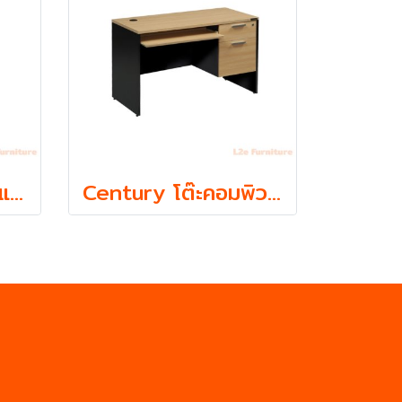
Century ตู้เอกสารแบบโล่งใส่แฟ้ม ตั้ง 2 ชั้น รุ่น LCL800 ความหนา Top 19 mm.
Century โต๊ะคอมพิวเตอร์ 2 ลิ้นชัก พร้อมถาดคีย์บอร์ด รุ่น LC1202