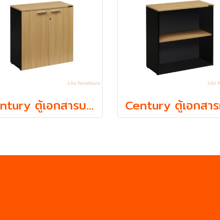
Century ตู้เอกสารบานเปิดใส่แฟ้ม ตั้ง 2 ชั้น รุ่น LCL810 ความหนา Top 19 mm.